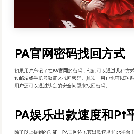
PA官网密码找回方式
如果用户忘记了在
PA官网
的密码，他们可以通过几种方式
过邮箱或手机号验证来找回密码。其次，用户也可以联系
用户还可以通过绑定的安全问题来找回密码。
PA娱乐出款速度和pt
除了以上提到的功能，PA官网还以其出款速度和pt平台