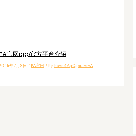
PA官网app官方平台介绍
2025年7月8日
/
PA官网
/ By
hshn4ApCgau1nmA