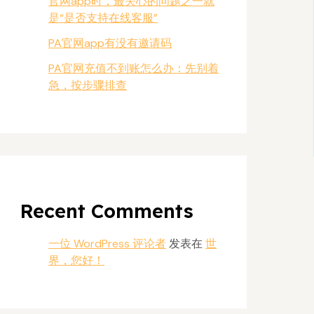
官网app时，最关心的问题之一就
是“是否支持在线客服”
PA官网app有没有邀请码
PA官网充值不到账怎么办：先别着
急，按步骤排查
Recent Comments
一位 WordPress 评论者
发表在
世
界，您好！