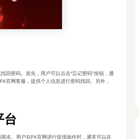
找回密码。首先，用户可以点击“忘记密码”按钮，通
PA官网客服，提供个人信息进行密码找回。另外，
平台
而闻名。用户在PA官网进行提现操作时，通常可以在