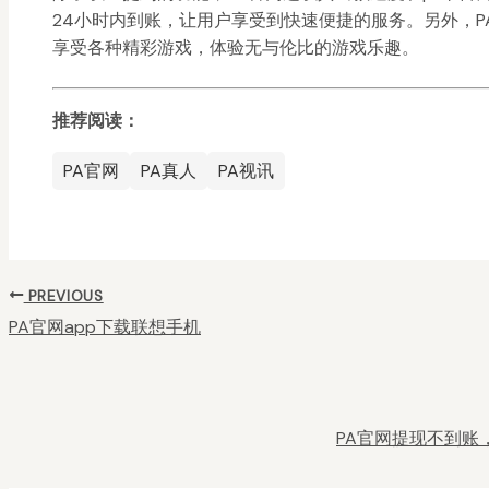
24小时内到账，让用户享受到快速便捷的服务。另外，P
享受各种精彩游戏，体验无与伦比的游戏乐趣。
推荐阅读：
PA官网
PA真人
PA视讯
PREVIOUS
PA官网app下载联想手机
PA官网提现不到账