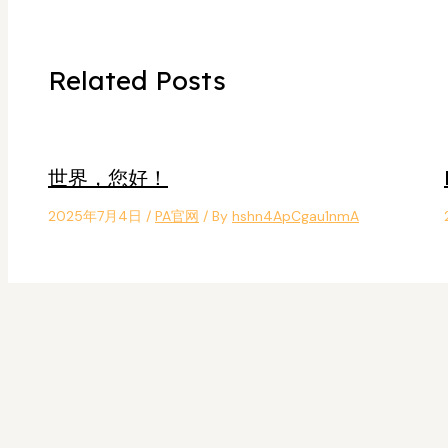
Related Posts
世界，您好！
2025年7月4日
/
PA官网
/ By
hshn4ApCgau1nmA