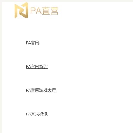
跳
至
内
容
PA官网
PA官网简介
PA官网游戏大厅
PA真人视讯