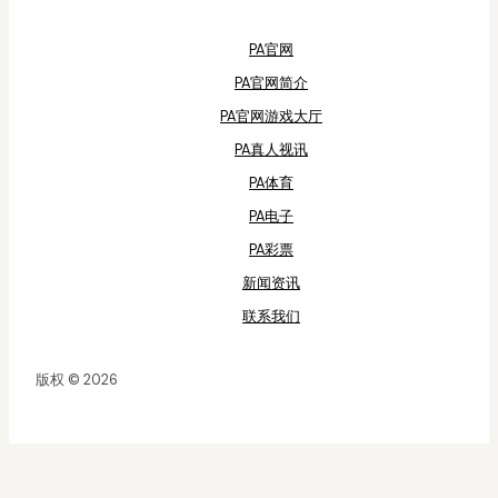
PA官网
PA官网简介
PA官网游戏大厅
PA真人视讯
PA体育
PA电子
PA彩票
新闻资讯
联系我们
版权 © 2026