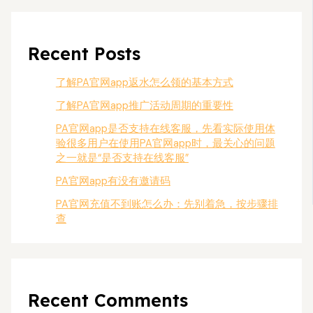
Recent Posts
了解PA官网app返水怎么领的基本方式
了解PA官网app推广活动周期的重要性
PA官网app是否支持在线客服，先看实际使用体
验很多用户在使用PA官网app时，最关心的问题
之一就是“是否支持在线客服”
PA官网app有没有邀请码
PA官网充值不到账怎么办：先别着急，按步骤排
查
Recent Comments