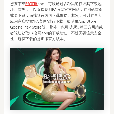
想要下载
PA官网
app，可以通过多种渠道获取其下载地
址。首先，可以直接访问PA官网官方网站，在网站首页
或者下载页面找到官方的下载链接。其次，可以在各大
应用商店搜索“PA官网”进行下载，如苹果App Store、
Google Play Store等。此外，也可以通过第三方网站或
者论坛获取PA官网app的下载地址，不过需要注意安全
性，确保下载的是正版官方版本。