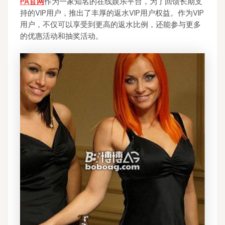
PA官网
作为一家知名的在线娱乐平台，为了回馈长期支
持的VIP用户，推出了丰厚的返水VIP用户权益。作为VIP
用户，不仅可以享受到更高的返水比例，还能参与更多
的优惠活动和抽奖活动。