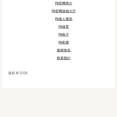
PA官网简介
PA官网游戏大厅
PA真人视讯
PA体育
PA电子
PA彩票
新闻资讯
联系我们
版权 © 2026