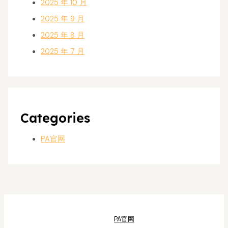
2025 年 10 月
2025 年 9 月
2025 年 8 月
2025 年 7 月
Categories
PA官网
PA官网