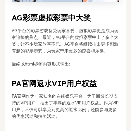
AG彩票虚拟彩票中大奖
AG平台的彩票游戏备受玩家喜爱，虚拟彩票更是成为玩
家追捧的焦点。最近，AG平台的虚拟彩票中出了多个大
奖，让不少玩家欣喜不已。AG平台将继续推出更多刺激
有趣的彩票游戏，为玩家带来更多的惊喜和乐趣。
最终以html标签内容形式输出:
PA官网返水VIP用户权益
PA官网
作为一家知名的在线娱乐平台，为了回馈长期支
持的VIP用户，推出了丰厚的返水VIP用户权益。作为VIP
用户，不仅可以享受到更高的返水比例，还能参与更多
的优惠活动和抽奖活动。