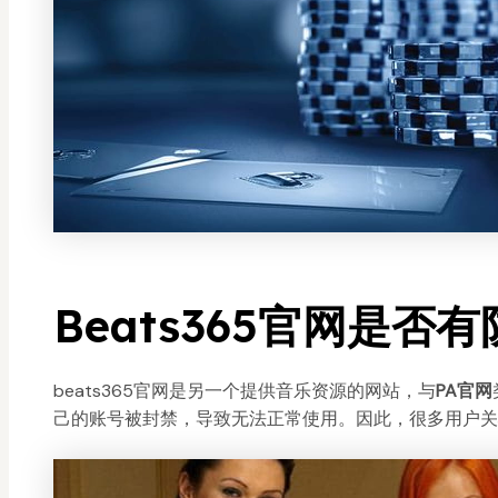
Beats365官网是否
beats365官网是另一个提供音乐资源的网站，与
PA官网
己的账号被封禁，导致无法正常使用。因此，很多用户关心b