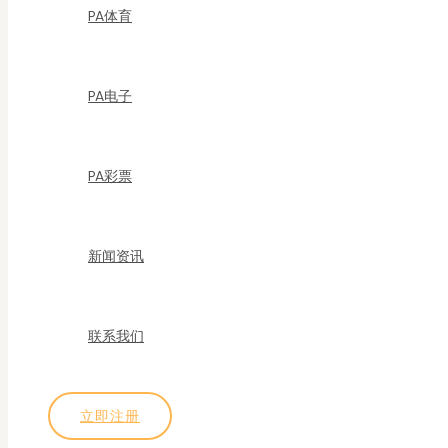
PA体育
PA电子
PA彩票
新闻资讯
联系我们
立即注册