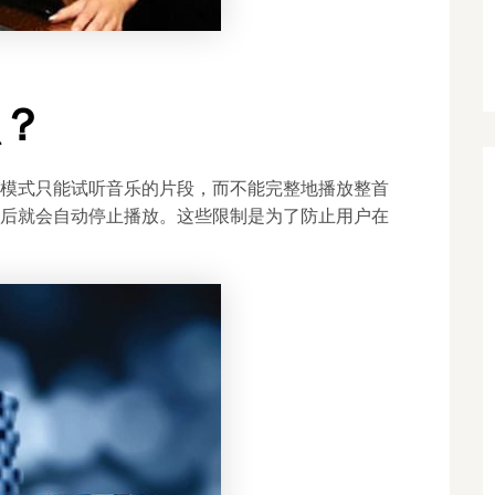
？
模式只能试听音乐的片段，而不能完整地播放整首
后就会自动停止播放。这些限制是为了防止用户在