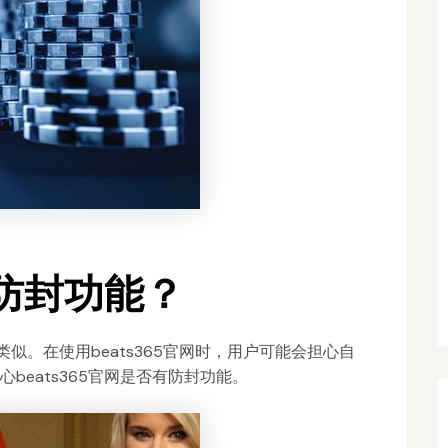
有防封功能？
类似。在使用beats365官网时，用户可能会担心自
eats365官网是否有防封功能。