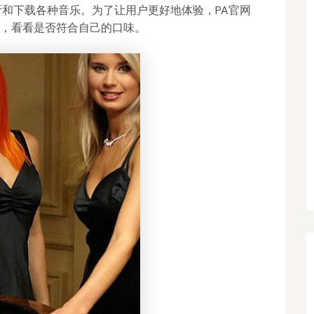
和下载各种音乐。为了让用户更好地体验，PA官网
，看看是否符合自己的口味。