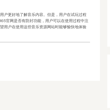
用户更好地了解音乐内容。但是，用户在试玩过程
s365官网是否有防封功能，用户可以在使用过程中注
望用户在使用这些音乐资源网站时能够愉快地体验