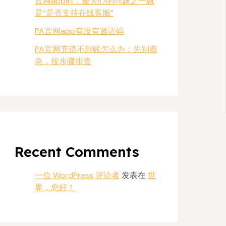
官网app时，最关心的问题之一就
是“是否支持在线客服”
PA官网app有没有邀请码
PA官网充值不到账怎么办：先别着
急，按步骤排查
Recent Comments
一位 WordPress 评论者
发表在
世
界，您好！