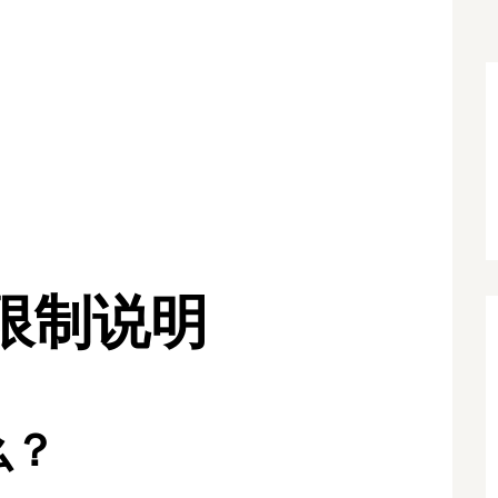
限制说明
么？