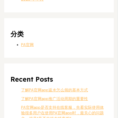
分类
PA官网
Recent Posts
了解PA官网app返水怎么领的基本方式
了解PA官网app推广活动周期的重要性
PA官网app是否支持在线客服，先看实际使用体
验很多用户在使用PA官网app时，最关心的问题