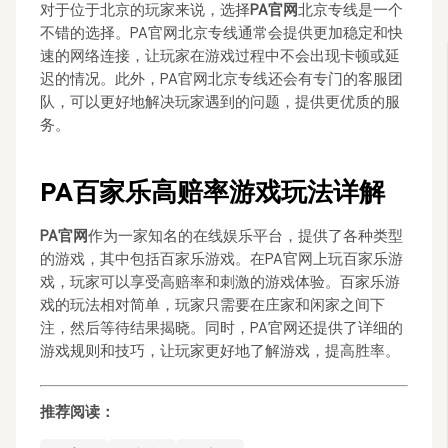
对于位于北京的玩家来说，选择
PA官网
北京专线是一个
不错的选择。PA官网北京专线通常会提供更加稳定和快
速的网络连接，让玩家在游戏过程中不会出现卡顿或延
迟的情况。此外，PA官网北京专线还会有专门的客服团
队，可以更好地解决玩家遇到的问题，提供更优质的服
务。
PA百家乐高赔率游戏玩法详解
PA官网
作为一家知名的在线娱乐平台，提供了各种类型
的游戏，其中包括百家乐游戏。在PA官网上玩百家乐游
戏，玩家可以享受高赔率和刺激的游戏体验。百家乐游
戏的玩法相对简单，玩家只需要在庄家和闲家之间下
注，然后等待结果揭晓。同时，PA官网还提供了详细的
游戏规则和技巧，让玩家更好地了解游戏，提高胜率。
推荐阅读：