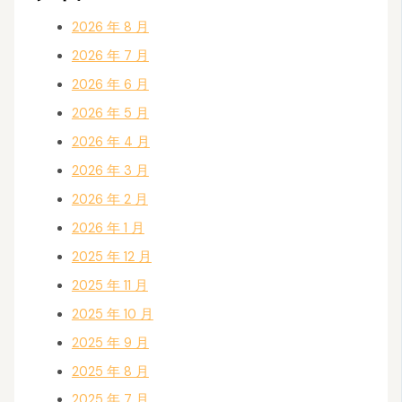
2026 年 8 月
2026 年 7 月
2026 年 6 月
2026 年 5 月
2026 年 4 月
2026 年 3 月
2026 年 2 月
2026 年 1 月
2025 年 12 月
2025 年 11 月
2025 年 10 月
2025 年 9 月
2025 年 8 月
2025 年 7 月