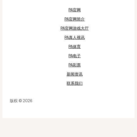
PA官网
PA官网简介
PA官网游戏大厅
PA真人视讯
PA体育
PA电子
PA彩票
新闻资讯
联系我们
版权 © 2026