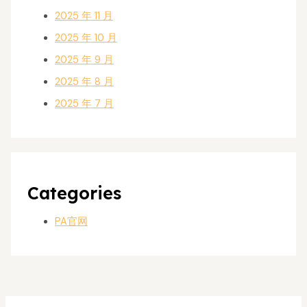
2025 年 11 月
2025 年 10 月
2025 年 9 月
2025 年 8 月
2025 年 7 月
Categories
PA官网