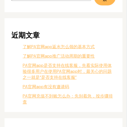
近期文章
了解PA官网app返水怎么领的基本方式
了解PA官网app推广活动周期的重要性
PA官网app是否支持在线客服，先看实际使用体
验很多用户在使用PA官网app时，最关心的问题
之一就是“是否支持在线客服”
PA官网app有没有邀请码
PA官网充值不到账怎么办：先别着急，按步骤排
查