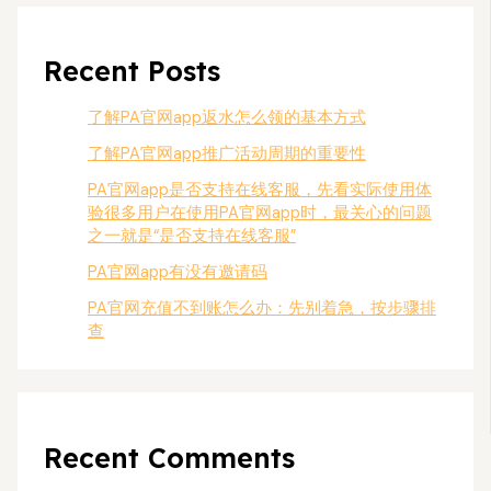
Recent Posts
了解PA官网app返水怎么领的基本方式
了解PA官网app推广活动周期的重要性
PA官网app是否支持在线客服，先看实际使用体
验很多用户在使用PA官网app时，最关心的问题
之一就是“是否支持在线客服”
PA官网app有没有邀请码
PA官网充值不到账怎么办：先别着急，按步骤排
查
Recent Comments