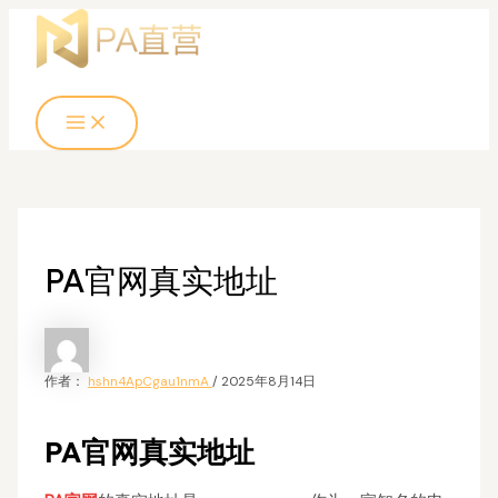
MAIN
跳
MENU
至
内
容
PA官网真实地址
作者：
hshn4ApCgau1nmA
/
2025年8月14日
PA官网真实地址