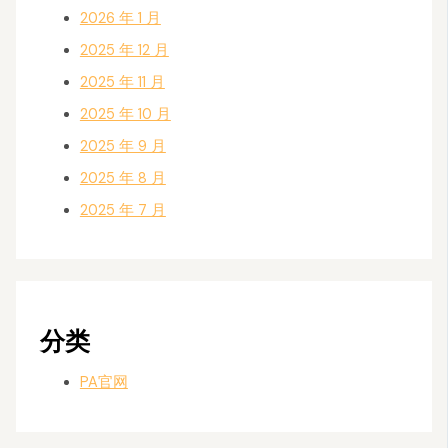
2026 年 1 月
2025 年 12 月
2025 年 11 月
2025 年 10 月
2025 年 9 月
2025 年 8 月
2025 年 7 月
分类
PA官网