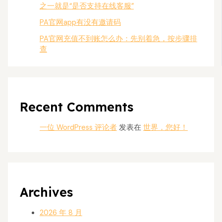
之一就是“是否支持在线客服”
PA官网app有没有邀请码
PA官网充值不到账怎么办：先别着急，按步骤排
查
Recent Comments
一位 WordPress 评论者
发表在
世界，您好！
Archives
2026 年 8 月