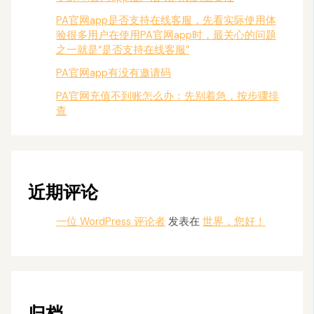
PA官网app是否支持在线客服，先看实际使用体
验很多用户在使用PA官网app时，最关心的问题
之一就是“是否支持在线客服”
PA官网app有没有邀请码
PA官网充值不到账怎么办：先别着急，按步骤排
查
近期评论
一位 WordPress 评论者
发表在
世界，您好！
归档