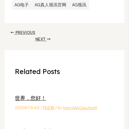
AG电子
AG真人视讯官网
AG视讯
PREVIOUS
NEXT
Related Posts
世界，您好！
2025年7月4日
/
PA官网
/ By
hshn4ApCgau1nmA