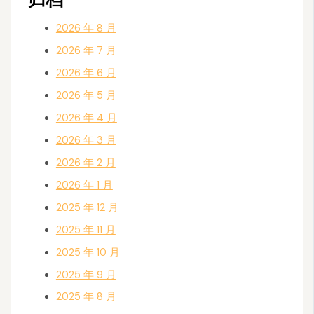
2026 年 8 月
2026 年 7 月
2026 年 6 月
2026 年 5 月
2026 年 4 月
2026 年 3 月
2026 年 2 月
2026 年 1 月
2025 年 12 月
2025 年 11 月
2025 年 10 月
2025 年 9 月
2025 年 8 月