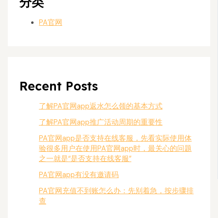
分类
PA官网
Recent Posts
了解PA官网app返水怎么领的基本方式
了解PA官网app推广活动周期的重要性
PA官网app是否支持在线客服，先看实际使用体
验很多用户在使用PA官网app时，最关心的问题
之一就是“是否支持在线客服”
PA官网app有没有邀请码
PA官网充值不到账怎么办：先别着急，按步骤排
查