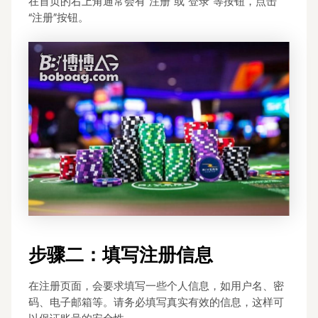
在首页的右上角通常会有“注册”或“登录”等按钮，点击
“注册”按钮。
步骤二：填写注册信息
在注册页面，会要求填写一些个人信息，如用户名、密
码、电子邮箱等。请务必填写真实有效的信息，这样可