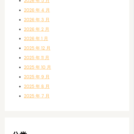
2026 年 5 月
2026 年 4 月
2026 年 3 月
2026 年 2 月
2026 年 1 月
2025 年 12 月
2025 年 11 月
2025 年 10 月
2025 年 9 月
2025 年 8 月
2025 年 7 月