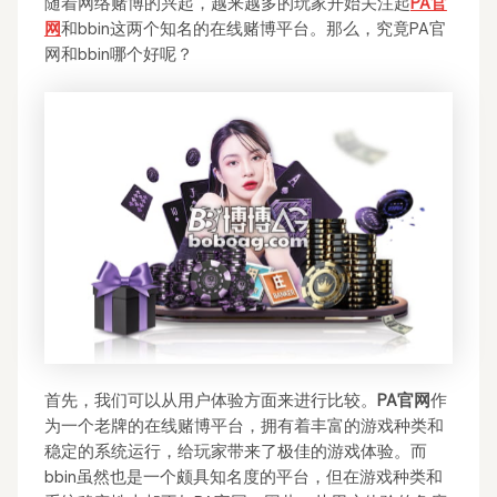
随着网络赌博的兴起，越来越多的玩家开始关注起
PA官
网
和bbin这两个知名的在线赌博平台。那么，究竟PA官
网和bbin哪个好呢？
首先，我们可以从用户体验方面来进行比较。
PA官网
作
为一个老牌的在线赌博平台，拥有着丰富的游戏种类和
稳定的系统运行，给玩家带来了极佳的游戏体验。而
bbin虽然也是一个颇具知名度的平台，但在游戏种类和