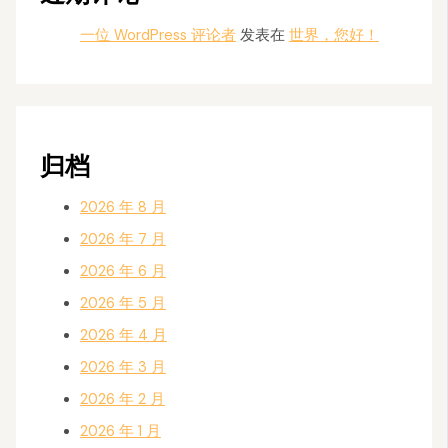
一位 WordPress 评论者
发表在
世界，您好！
归档
2026 年 8 月
2026 年 7 月
2026 年 6 月
2026 年 5 月
2026 年 4 月
2026 年 3 月
2026 年 2 月
2026 年 1 月