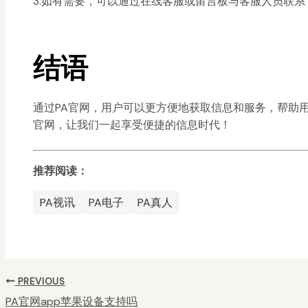
3.如有需要，可以通过在线客服或留言板与客服人员联
结语
通过PA官网，用户可以更方便地获取信息和服务，帮助
官网，让我们一起享受便捷的信息时代！
推荐阅读：
PA视讯
PA电子
PA真人
PREVIOUS
PA官网app苹果设备支持吗