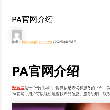
PA官网介绍
作者：
hshn4ApCgau1nmA
/
2025年8月8日
PA官网介绍
PA官网
是一个专门为用户提供信息查询和服务的平台，
PA官网，用户可以轻松地查找产品信息、服务说明、联