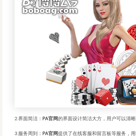
2.界面简洁：
PA官网
的界面设计简洁大方，用户可以清晰
3.服务周到：
PA官网
提供了在线客服和留言板等服务，用