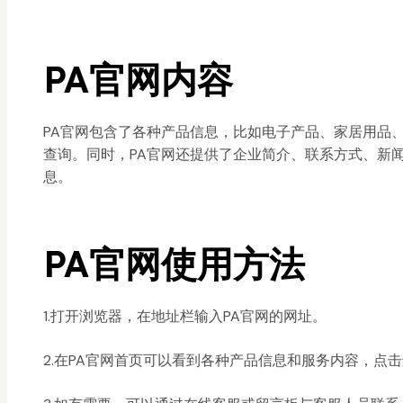
PA官网内容
PA官网包含了各种产品信息，比如电子产品、家居用品
查询。同时，PA官网还提供了企业简介、联系方式、新
息。
PA官网使用方法
1.打开浏览器，在地址栏输入PA官网的网址。
2.在PA官网首页可以看到各种产品信息和服务内容，点