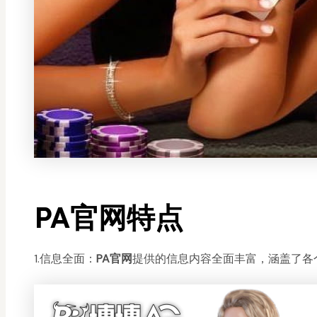
PA官网特点
1.信息全面：
PA官网
提供的信息内容全面丰富，涵盖了各