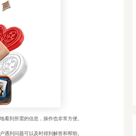
地看到所需的信息，操作也非常方便。
户遇到问题可以及时得到解答和帮助。