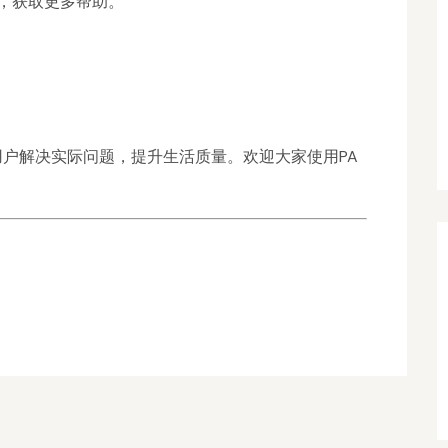
系，获取更多帮助。
用户解决实际问题，提升生活质量。欢迎大家使用PA